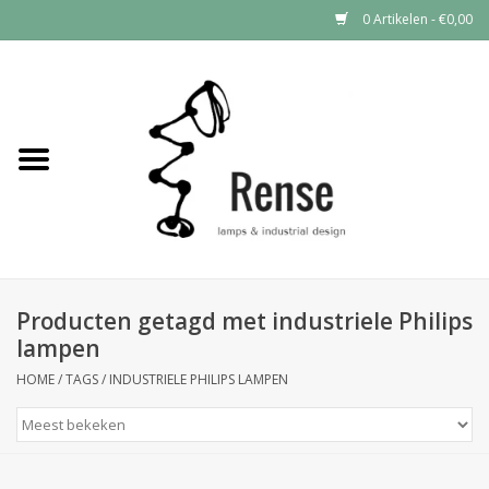
0 Artikelen - €0,00
Home
Industrial lamps
Vintage lamps
Industrial clocks
Producten getagd met industriele Philips
lampen
HOME
/
TAGS
/
INDUSTRIELE PHILIPS LAMPEN