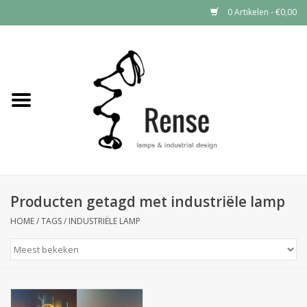
0 Artikelen - €0,00
Home
Industrial lamps
Vintage lamps
Industrial clocks
Producten getagd met industriële lamp
HOME
/
TAGS
/
INDUSTRIËLE LAMP