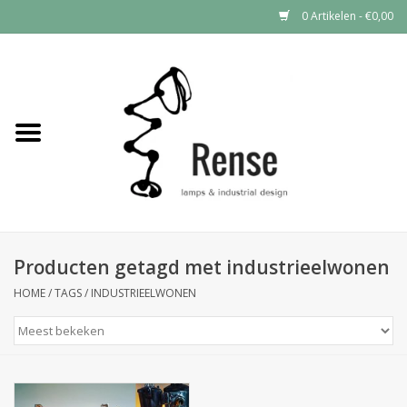
0 Artikelen - €0,00
Home
Industrial lamps
Vintage lamps
Industrial clocks
Producten getagd met industrieelwonen
HOME
/
TAGS
/
INDUSTRIEELWONEN