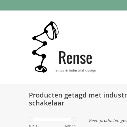
Producten getagd met industr
schakelaar
Geen producten gev
Min: €
0
Max: €
5