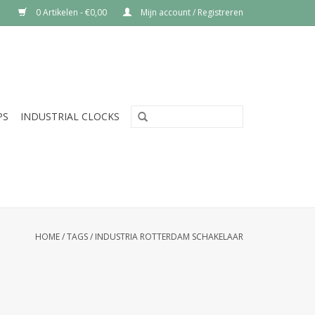
0 Artikelen - €0,00
Mijn account / Registreren
PS
INDUSTRIAL CLOCKS
HOME
/
TAGS
/
INDUSTRIA ROTTERDAM SCHAKELAAR