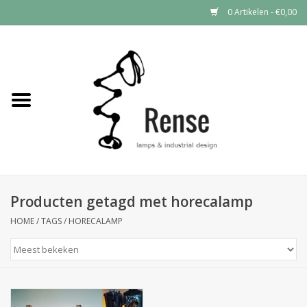
0 Artikelen - €0,00
Home
Industrial lamps
Vintage lamps
Industrial clocks
Producten getagd met horecalamp
HOME
/
TAGS
/
HORECALAMP