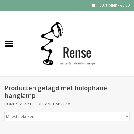
0 Artikelen - €0,00
Home
Industrial lamps
Vintage lamps
Industrial clocks
Producten getagd met holophane
hanglamp
HOME
/
TAGS
/
HOLOPHANE HANGLAMP