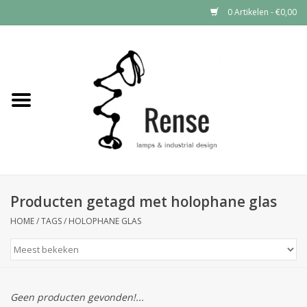
0 Artikelen - €0,00
Home
Industrial lamps
Vintage lamps
Industrial clocks
Producten getagd met holophane glas
HOME
/
TAGS
/
HOLOPHANE GLAS
Geen producten gevonden!...