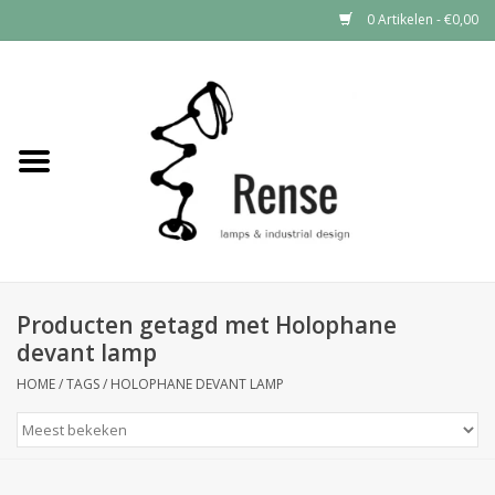
0 Artikelen - €0,00
Home
Industrial lamps
Vintage lamps
Industrial clocks
Producten getagd met Holophane
devant lamp
HOME
/
TAGS
/
HOLOPHANE DEVANT LAMP