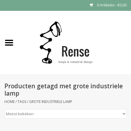
0 Artikelen - €0,00
Home
Industrial lamps
Vintage lamps
Industrial clocks
Producten getagd met grote industriele
lamp
HOME
/
TAGS
/
GROTE INDUSTRIELE LAMP