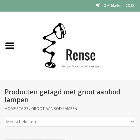
0 Artikelen - €0,00
Home
Industrial lamps
Vintage lamps
Industrial clocks
Producten getagd met groot aanbod
lampen
HOME
/
TAGS
/
GROOT AANBOD LAMPEN