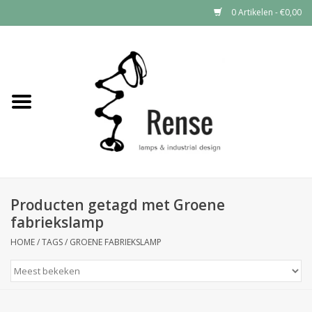
0 Artikelen - €0,00
Home
Industrial lamps
Vintage lamps
Industrial clocks
Producten getagd met Groene
fabriekslamp
HOME
/
TAGS
/
GROENE FABRIEKSLAMP