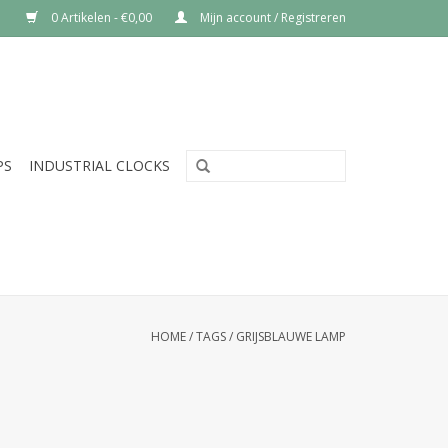
0 Artikelen - €0,00
Mijn account / Registreren
PS
INDUSTRIAL CLOCKS
HOME
/
TAGS
/
GRIJSBLAUWE LAMP