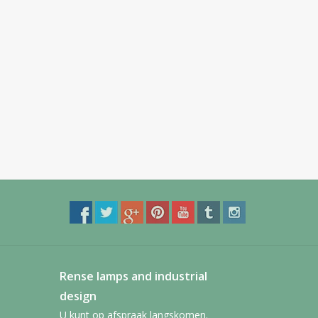
Rense lamps and industrial
design
U kunt op afspraak langskomen.