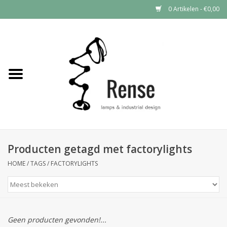
0 Artikelen - €0,00
Home
Industrial lamps
Vintage lamps
Industrial clocks
Producten getagd met factorylights
HOME
/
TAGS
/
FACTORYLIGHTS
Geen producten gevonden!...