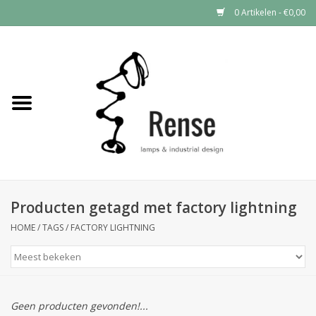
0 Artikelen - €0,00
Home
Industrial lamps
Vintage lamps
Industrial clocks
Producten getagd met factory lightning
HOME
/
TAGS
/
FACTORY LIGHTNING
Geen producten gevonden!...