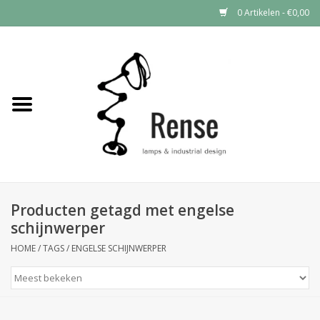
0 Artikelen - €0,00
Home
Industrial lamps
Vintage lamps
Industrial clocks
Producten getagd met engelse
schijnwerper
HOME
/
TAGS
/
ENGELSE SCHIJNWERPER