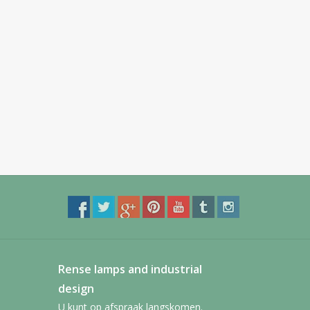
Rense lamps and industrial
design
U kunt op afspraak langskomen.