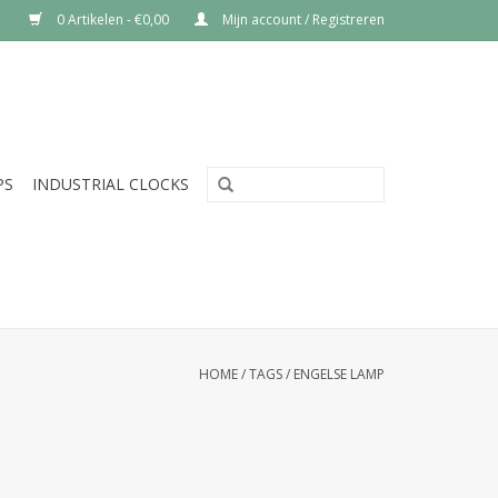
0 Artikelen - €0,00
Mijn account / Registreren
PS
INDUSTRIAL CLOCKS
HOME
/
TAGS
/
ENGELSE LAMP