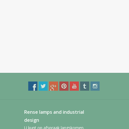
Rense lamps and industrial
design
U kunt op afspraak langskomen.