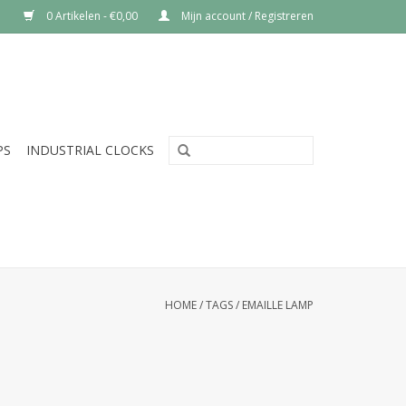
0 Artikelen - €0,00
Mijn account / Registreren
PS
INDUSTRIAL CLOCKS
HOME
/
TAGS
/
EMAILLE LAMP