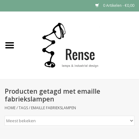
0 Artikelen - €0,00
Home
Industrial lamps
Vintage lamps
Industrial clocks
Producten getagd met emaille
fabriekslampen
HOME
/
TAGS
/
EMAILLE FABRIEKSLAMPEN