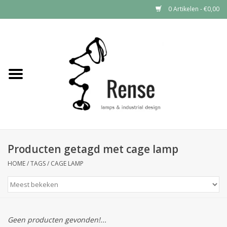
0 Artikelen - €0,00
Home
Industrial lamps
Vintage lamps
Industrial clocks
Producten getagd met cage lamp
HOME
/
TAGS
/
CAGE LAMP
Geen producten gevonden!...