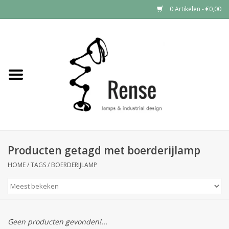
0 Artikelen - €0,00
Home
Industrial lamps
Vintage lamps
Industrial clocks
Producten getagd met boerderijlamp
HOME
/
TAGS
/
BOERDERIJLAMP
Geen producten gevonden!...