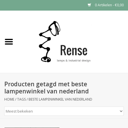
0 Artikelen - €0,00
Home
Industrial lamps
Vintage lamps
Industrial clocks
Producten getagd met beste
lampenwinkel van nederland
HOME
/
TAGS
/
BESTE LAMPENWINKEL VAN NEDERLAND