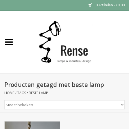
0 Artikelen - €0,00
Home
Industrial lamps
Vintage lamps
Industrial clocks
Producten getagd met beste lamp
HOME
/
TAGS
/
BESTE LAMP