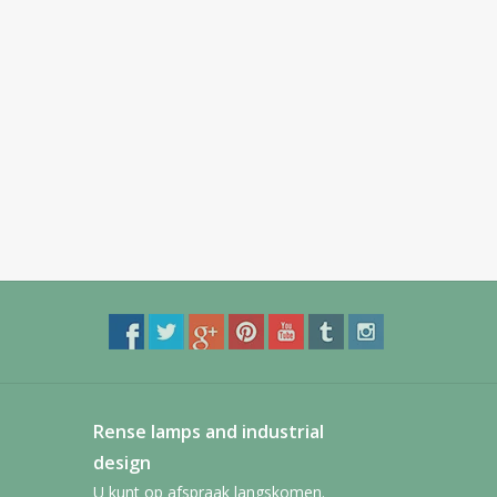
Rense lamps and industrial
design
U kunt op afspraak langskomen.