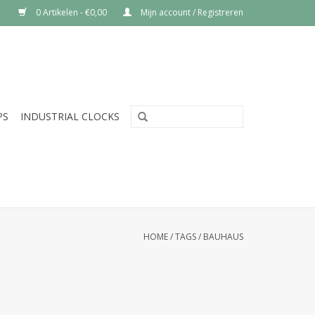
0 Artikelen - €0,00
Mijn account / Registreren
PS
INDUSTRIAL CLOCKS
HOME
/
TAGS
/
BAUHAUS