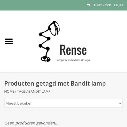
0 Artikelen - €0,00
Home
Industrial lamps
Vintage lamps
Industrial clocks
Producten getagd met Bandit lamp
HOME
/
TAGS
/
BANDIT LAMP
Geen producten gevonden!...