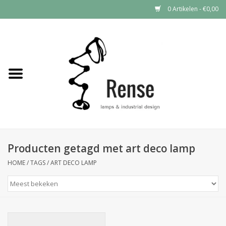
0 Artikelen - €0,00
Home
Industrial lamps
Vintage lamps
Industrial clocks
Producten getagd met art deco lamp
HOME
/
TAGS
/
ART DECO LAMP