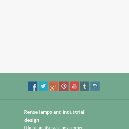
Rense lamps and industrial
design
U kunt op afspraak langskomen.