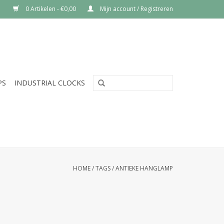
0 Artikelen - €0,00
Mijn account / Registreren
PS
INDUSTRIAL CLOCKS
HOME
/
TAGS
/
ANTIEKE HANGLAMP