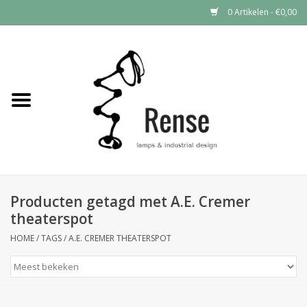
0 Artikelen - €0,00
Home
Industrial lamps
Vintage lamps
Industrial clocks
Producten getagd met A.E. Cremer
theaterspot
HOME
/
TAGS
/
A.E. CREMER THEATERSPOT