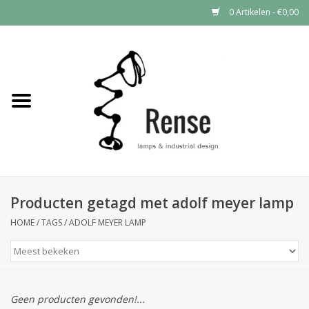
0 Artikelen - €0,00
Home
Industrial lamps
Vintage lamps
Industrial clocks
Producten getagd met adolf meyer lamp
HOME
/
TAGS
/
ADOLF MEYER LAMP
Geen producten gevonden!...