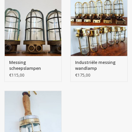
Messing
Industriële messing
scheepslampen
wandlamp
Industria Rotterdam
scheepslampen
€115,00
€175,00
bullseyelampen