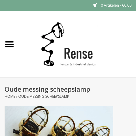
0 Artikelen - €0,00
Home
Industrial lamps
Vintage lamps
Industrial clocks
Oude messing scheepslamp
HOME
/
OUDE MESSING SCHEEPSLAMP