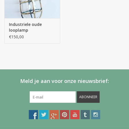
Industriele oude
looplamp
hout/messing
€150,00
Meld je aan voor onze nieuwsbrief:
ABONNEER