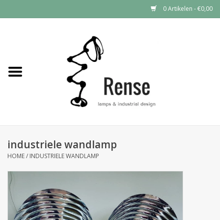
0 Artikelen - €0,00
Home
Industrial lamps
Vintage lamps
Industrial clocks
industriele wandlamp
HOME
/
INDUSTRIELE WANDLAMP