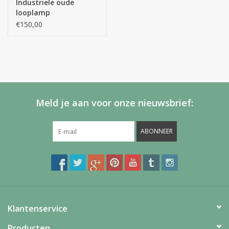
Industriele oude
looplamp
hout/messing
€150,00
Meld je aan voor onze nieuwsbrief:
ABONNEER
Klantenservice
Producten