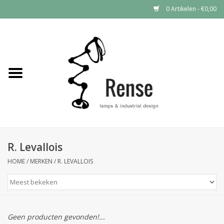
0 Artikelen - €0,00
Home
Industrial lamps
Vintage lamps
Industrial clocks
R. Levallois
HOME
/
MERKEN
/
R. LEVALLOIS
Geen producten gevonden!...