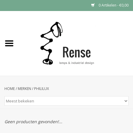
0 Artikelen - €0,00
Home
Industrial lamps
Vintage lamps
Industrial clocks
HOME
/
MERKEN
/
PHILILUX
Geen producten gevonden!...