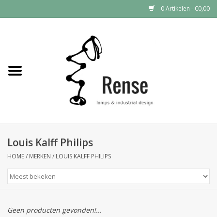
0 Artikelen - €0,00
Home
Industrial lamps
Vintage lamps
Industrial clocks
Louis Kalff Philips
HOME
/
MERKEN
/
LOUIS KALFF PHILIPS
Geen producten gevonden!...