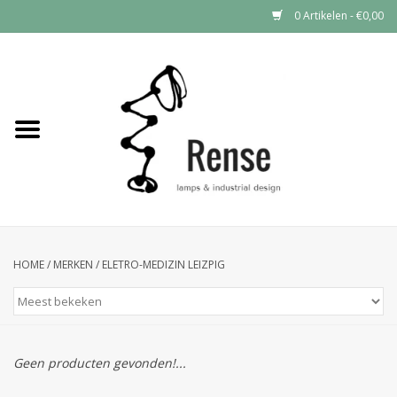
0 Artikelen - €0,00
Home
Industrial lamps
Vintage lamps
Industrial clocks
HOME
/
MERKEN
/
ELETRO-MEDIZIN LEIZPIG
Geen producten gevonden!...