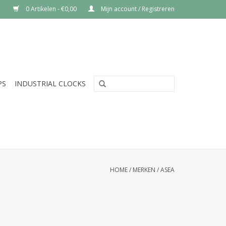
0 Artikelen - €0,00
Mijn account / Registreren
PS
INDUSTRIAL CLOCKS
HOME
/
MERKEN
/
ASEA