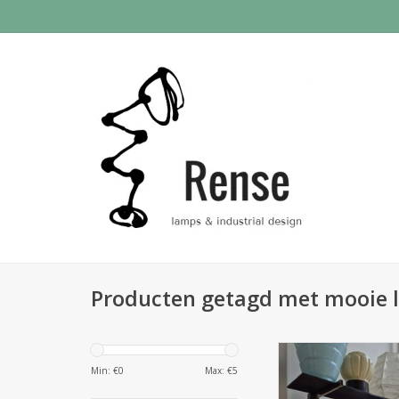
Producten getagd met mooie
Uniek aanbod oud
Min: €
0
Max: €
5
TOEVOEGEN AAN WI