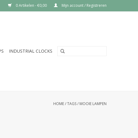
0 Artikelen - €0,00
Mijn account / Registreren
PS
INDUSTRIAL CLOCKS
HOME
/
TAGS
/
MOOIE LAMPEN