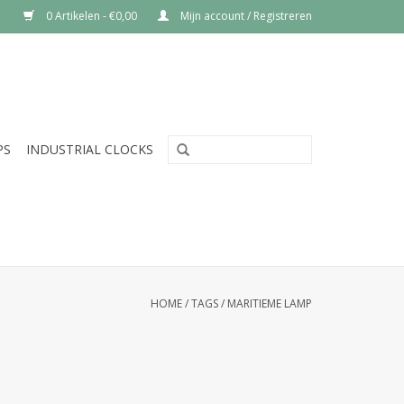
0 Artikelen - €0,00
Mijn account / Registreren
PS
INDUSTRIAL CLOCKS
HOME
/
TAGS
/
MARITIEME LAMP