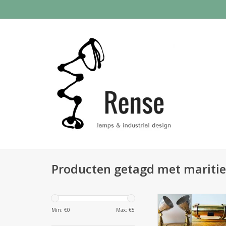
Producten getagd met mariti
Groot aanbod uni
lampen te Utre
Min: €
0
Max: €
5
TOEVOEGEN AAN WI