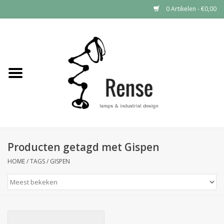
0 Artikelen - €0,00
Home
Industrial lamps
Vintage lamps
Industrial clocks
Producten getagd met Gispen
HOME
/
TAGS
/
GISPEN